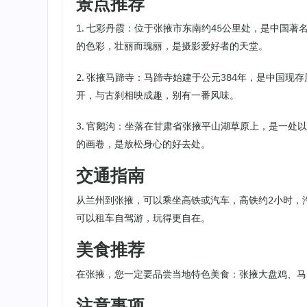
景点推荐
1. 七彩丹霞：位于张掖市东南约45公里处，是中国
的色彩，壮丽而瑰丽，是摄影爱好者的天堂。
2. 张掖马蹄寺：马蹄寺始建于公元384年，是中国
开，与古刹相映成趣，别有一番风味。
3. 官鹅沟：坐落在甘肃省张掖平山湖草原上，是一
的画卷，是放松身心的好去处。
交通指南
从兰州到张掖，可以乘坐高铁或汽车，高铁约2小时，
可以租车自驾游，玩得更自在。
美食推荐
在张掖，您一定要品尝当地特色美食：张掖大盘鸡、马
注意事项