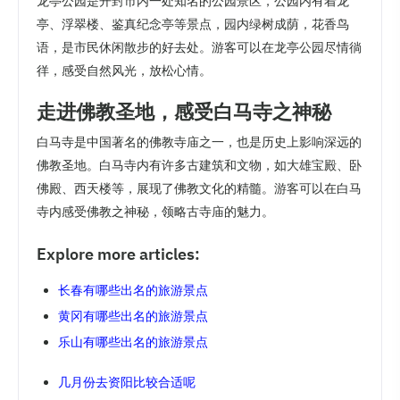
龙亭公园是开封市内一处知名的公园景区，公园内有着龙
亭、浮翠楼、鉴真纪念亭等景点，园内绿树成荫，花香鸟
语，是市民休闲散步的好去处。游客可以在龙亭公园尽情徜
徉，感受自然风光，放松心情。
走进佛教圣地，感受白马寺之神秘
白马寺是中国著名的佛教寺庙之一，也是历史上影响深远的
佛教圣地。白马寺内有许多古建筑和文物，如大雄宝殿、卧
佛殿、西天楼等，展现了佛教文化的精髓。游客可以在白马
寺内感受佛教之神秘，领略古寺庙的魅力。
Explore more articles:
长春有哪些出名的旅游景点
黄冈有哪些出名的旅游景点
乐山有哪些出名的旅游景点
几月份去资阳比较合适呢