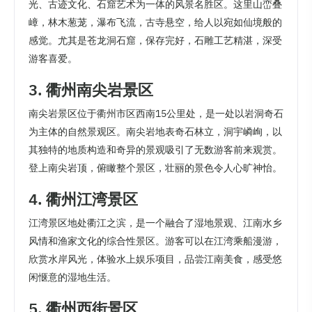
光、古迹文化、石窟艺术为一体的风景名胜区。这里山峦叠
嶂，林木葱茏，瀑布飞流，古寺悬空，给人以宛如仙境般的
感觉。尤其是苍龙洞石窟，保存完好，石雕工艺精湛，深受
游客喜爱。
3. 衢州南尖岩景区
南尖岩景区位于衢州市区西南15公里处，是一处以岩洞奇石
为主体的自然景观区。南尖岩地表奇石林立，洞宇嶙峋，以
其独特的地质构造和奇异的景观吸引了无数游客前来观赏。
登上南尖岩顶，俯瞰整个景区，壮丽的景色令人心旷神怡。
4. 衢州江湾景区
江湾景区地处衢江之滨，是一个融合了湿地景观、江南水乡
风情和渔家文化的综合性景区。游客可以在江湾乘船漫游，
欣赏水岸风光，体验水上娱乐项目，品尝江南美食，感受悠
闲惬意的湿地生活。
5. 衢州西街景区