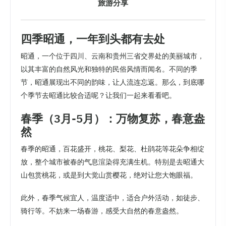
旅游分享
四季昭通，一年到头都有去处
昭通，一个位于四川、云南和贵州三省交界处的美丽城市，
以其丰富的自然风光和独特的民俗风情而闻名。不同的季
节，昭通展现出不同的韵味，让人流连忘返。那么，到底哪
个季节去昭通比较合适呢？让我们一起来看看吧。
春季（3月-5月）：万物复苏，春意盎
然
春季的昭通，百花盛开，桃花、梨花、杜鹃花等花朵争相绽
放，整个城市被春的气息渲染得充满生机。特别是去昭通大
山包赏桃花，或是到大觉山赏樱花，绝对让您大饱眼福。
此外，春季气候宜人，温度适中，适合户外活动，如徒步、
骑行等。不妨来一场春游，感受大自然的春意盎然。