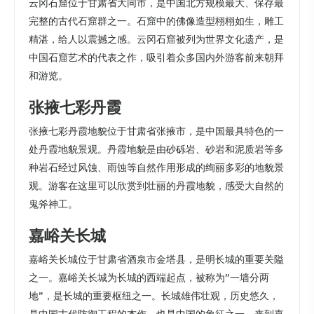
云冈石窟位于甘肃省大同市，是中国北方规模最大、保存最
完整的古代石窟群之一。石窟中的佛像造型栩栩如生，雕工
精湛，给人以震撼之感。云冈石窟被列为世界文化遗产，是
中国石窟艺术的代表之作，吸引着众多国内外游客前来朝拜
和游览。
张掖七彩丹霞
张掖七彩丹霞地貌位于甘肃省张掖市，是中国最具特色的一
处丹霞地貌景观。丹霞地貌是由砂砾岩、砂岩和泥质岩等多
种岩石经过风蚀、雨蚀等自然作用形成的绚丽多彩的地貌景
观。游客在这里可以欣赏到壮丽的丹霞地貌，感受大自然的
鬼斧神工。
嘉峪关长城
嘉峪关长城位于甘肃省酒泉市金塔县，是明长城的重要关隘
之一。嘉峪关长城为长城的西端起点，被称为”一墙分两
地”，是长城的重要枢纽之一。长城雄伟壮观，历史悠久，