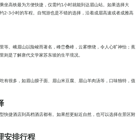
乘坐高铁最为方便快捷，仅需约1小时就能到达眉山站。如果选择大
约2-3小时的车程。自驾游也是不错的选择，沿着成眉高速或者成雅高
里等。峨眉山以险峻而著名，峰峦叠嶂，云雾缭绕，令人心旷神怡；蕉
里则是了解唐代文学家苏东坡的生平境况。
吃有很多，如眉山臊子面、眉山米豆腐、眉山羊肉汤等，口味独特，值
择
型快捷酒店到高档酒店都有。如果想更贴近自然，也可以选择在景区附
理安排行程