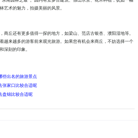
“东南园林之最”。园内有众多古建筑、假山水景、花木种植，犹如一幅
林艺术的魅力，拍摄美丽的风景。
，商丘还有更多值得一探的地方，如梁山、范店古银杏、濮阳湿地等。
着越来越多的游客前来观光旅游。如果您有机会来商丘，不妨选择一个
和深刻的印象。
哪些出名的旅游景点
去张家口比较合适呢
去盘锦比较合适呢