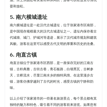
温。水上乐园还有美食街和休闲区，游客可以在这里尽情玩
耍和放松。
5. 南六横城遗址
南六横城遗址是一处汉代古城遗址，位于张家港市区南部，
是中国现存规模最大的汉代古城遗址之一。遗址内保存着古
代城墙、城门、护城河等遗迹，展示了汉代城市规划和建筑
风貌。游客在这里可以感受古代文明的厚重和历史的沧桑。
6. 甪直古镇
甪直古镇位于张家港市区西部，是一座保存完好的江南古
镇，古朴典雅，古街古巷，青石板路，白墙黑瓦，古树参
天，古桥流水，尽显江南水乡的独特风情。在这里漫步古
镇，游客仿佛穿越到了古代的时光，感受古镇的宁静和韵
味。
以上介绍了张家港市的一些著名旅游景点，每个景点都有其
独特的魅力和特色，吸引着不同的游客前来游览。如果您有