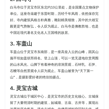
白马寺位于灵宝市区东北约10公里处，是全国重点文物保护
单位。这座寺庙建于东晋时期，历经千年风雨，依然保存完
好。寺内建筑风格古朴典雅，雕刻精美细致，其中的大雄宝
殿更是气势恢弘，令人叹为观止。白马寺是佛教胜地，也是
中国近现代著名文化名人王国维的故居。
3. 车盖山
车盖山位于灵宝市东南部，是一座高耸入云的山峰，因其山
巅平坦如盖状而得名。登上山顶，可以一览无遗地欣赏周围
的山水风光。山脚下有着神奇的溶洞景观，石钟乳、石笋、
石幔等自然景观令人叹为观止。车盖山被誉为“天下第一
山”，是摄影爱好者的绝佳拍摄点。
4. 灵宝古城
灵宝古城位于城区中心，是灵宝市的历史文化核心。古城保
留了大量明清时期的建筑，如城墙、古庙、古井等，展现出