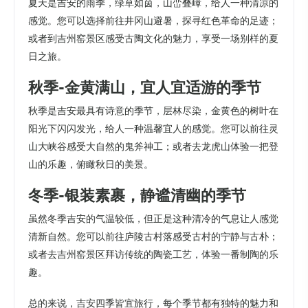
夏天是吉安的雨季，绿草如茵，山峦叠嶂，给人一种清凉的
感觉。您可以选择前往井冈山避暑，探寻红色革命的足迹；
或者到吉州窑景区感受古陶文化的魅力，享受一场别样的夏
日之旅。
秋季-金黄满山，宜人宜适游的季节
秋季是吉安最具有诗意的季节，层林尽染，金黄色的树叶在
阳光下闪闪发光，给人一种温馨宜人的感觉。您可以前往灵
山大峡谷感受大自然的鬼斧神工；或者去龙虎山体验一把登
山的乐趣，俯瞰秋日的美景。
冬季-银装素裹，静谧清幽的季节
虽然冬季吉安的气温较低，但正是这种清冷的气息让人感觉
清新自然。您可以前往庐陵古村落感受古村的宁静与古朴；
或者去吉州窑景区拜访传统的陶瓷工艺，体验一番制陶的乐
趣。
总的来说，吉安四季皆宜旅行，每个季节都有独特的魅力和