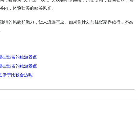
内，被称为“天下第一峡”。大峡谷峭壁险峻，沟壑交错，景色壮丽，堪
谷内，体验壮美的峡谷风光。
独特的风貌和魅力，让人流连忘返。如果你计划前往张家界旅行，不妨
。
哪些出名的旅游景点
哪些出名的旅游景点
去伊宁比较合适呢