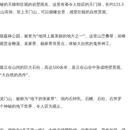
峻的天梯和壮观的岩壁闻名。这里有着令人惊叹的天门洞，长约131.5
穿山溶洞。登上天门山，可以俯瞰全景，感受壮丽的自然景观。
级森林公园，被誉为“地球上最美丽的地方之一”。这里山峦叠翠，岩峰
观赏金鞭溪、袁家界、杨家界等景点，体验大自然的鬼斧神工。
孤立在山间的巨大石柱，高达100余米，直立在山谷中形成绝壁景观。
“大自然的杰作”。
龙门山，被称为“地下的张家界”。洞内石钟乳、石幔、石柱、石笋罗
个神秘的地下世界，令人叹为观止。