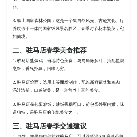
丽。
3. 驿山国家森林公园：这是一个集自然风光、古迹文化、疗
养度假于一体的国家级风景名胜区，春季时节花木繁茂，宛
如仙境。
二、驻马店春季美食推荐
1. 驻马店盐焗鸡：当地特色美食，鸡肉鲜嫩多汁，搭配盐焗
烹饪，香气扑鼻，回味无穷。
2. 驻马店烩面：选用上等面粉制作，配以新鲜蔬菜和鸡肉，
汤汁浓郁，口感鲜美，是一道营养丰富的美食。
3. 驻马店荷包蛋炒饭：炒饭香糯可口，荷包蛋外酥内嫩，味
道独特，是驻马店的传统美食之一。
三、驻马店春季交通建议
1. 自驾：如果您自驾前往驻马店，可以选择沿G40高速公路