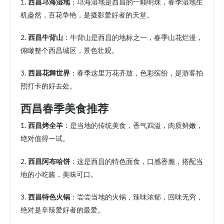
1.
西昌邛海湿地
：邛海湿地是西昌的一颗明珠，春季湿地生
机盎然，百花争艳，是摄影爱好者的天堂。
2.
西昌牛背山
：牛背山是西昌的地标之一，春季山花烂漫，
俯瞰整个西昌城区，景色壮观。
3.
西昌花舞世界
：春季这里万花齐放，色彩缤纷，是游客拍
照打卡的好去处。
西昌春季美食推荐
1.
西昌烤全羊
：是当地的传统美食，香气四溢，肉质鲜嫩，
绝对值得一试。
2.
西昌阿布哈饼
：这是西昌的特色面食，口感香脆，搭配当
地的小吃酱，美味可口。
3.
西昌特色火锅
：尝尝当地的火锅，辣味浓郁，回味无穷，
绝对是辛辣爱好者的最爱。