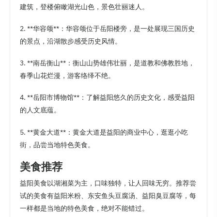
建筑，登楼俯瞰湖光山色，景色壮丽迷人。
2. **华容颂**：华容颂位于岳阳楼旁，是一处展现三国历史
的景点，沿湖散步感受历史风情。
3. **南岳衡山**：衡山山势雄伟壮丽，是道教和佛教胜地，
春季山花烂漫，游客络绎不绝。
4. **岳阳市博物馆**：了解益阳悠久的历史文化，感受益阳
的人文底蕴。
5. **黄金大道**：黄金大道是益阳的商业中心，逛逛小吃
街，品尝当地特色美食。
美食推荐
益阳美食以湖湘菜为主，口味独特，让人回味无穷。推荐尝
试的美食有益阳米粉、东安鱼头豆腐汤、益阳臭豆腐等，每
一样都是当地的特色美食，绝对不能错过。