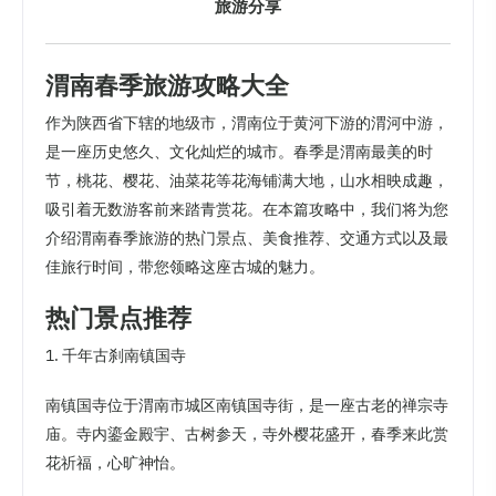
旅游分享
渭南春季旅游攻略大全
作为陕西省下辖的地级市，渭南位于黄河下游的渭河中游，
是一座历史悠久、文化灿烂的城市。春季是渭南最美的时
节，桃花、樱花、油菜花等花海铺满大地，山水相映成趣，
吸引着无数游客前来踏青赏花。在本篇攻略中，我们将为您
介绍渭南春季旅游的热门景点、美食推荐、交通方式以及最
佳旅行时间，带您领略这座古城的魅力。
热门景点推荐
1. 千年古刹南镇国寺
南镇国寺位于渭南市城区南镇国寺街，是一座古老的禅宗寺
庙。寺内鎏金殿宇、古树参天，寺外樱花盛开，春季来此赏
花祈福，心旷神怡。