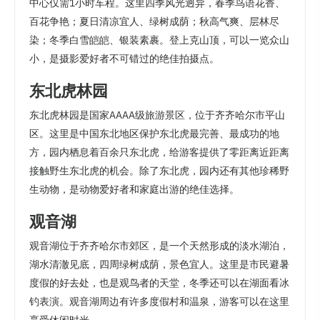
中心仅需1小时车程。这里四季风光迥异，春季鸟语花香、
百花争艳；夏日清凉宜人、绿树成荫；秋高气爽、层林尽
染；冬季白雪皑皑、银装素裹。登上克山顶，可以一览众山
小，是摄影爱好者不可错过的绝佳拍摄点。
东北虎林园
东北虎林园是国家AAAA级旅游景区，位于齐齐哈尔市平山
区。这里是中国东北地区保护东北虎最完善、最成功的地
方，园内栖息着百余只东北虎，给游客提供了零距离近距离
接触野生东北虎的机会。除了东北虎，园内还有其他珍稀野
生动物，是动物爱好者和家庭出游的绝佳选择。
观音湖
观音湖位于齐齐哈尔市郊区，是一个天然形成的淡水湖泊，
湖水清澈见底，四周绿树成荫，景色宜人。这里是市民避暑
度假的好去处，也是观鸟者的天堂，冬季还可以在湖面看冰
钓表演。观音湖周边有许多度假村和温泉，游客可以在这里