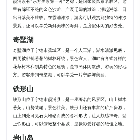
霞浦素有“东方美景第一滩”之称，是国家级风景名胜区。这
里有绵延不绝的金色沙滩、广袤辽阔的滩涂，潮起潮落、日
出日落美不胜收。在霞浦滩涂，游客可以观赏到独特的滩涂
景观，还可以享受新鲜美味的海鲜，是度假休闲的好去处。
奇墅湖
奇墅湖位于宁德市蕉城区，是一个人工湖，湖水清澈见底，
四周被郁郁葱葱的树林环绕，景色宜人。湖畔有各式各样的
花草树木和别具特色的建筑，是市民休闲散步、游玩的好地
方。游客来到奇墅湖，可以享受一片宁静与美丽。
铁形山
铁形山位于宁德市霞浦县，是一座著名的风景区。山上树木
葱茏，山势陡峭，景色壮美。铁形山还有丰富的矿产资源，
山上到处可见石头堆砌而成的各种形状，让人颇感神奇。登
上铁形山，可以俯瞰整个县城，是摄影爱好者的绝佳之地。
岩山岛