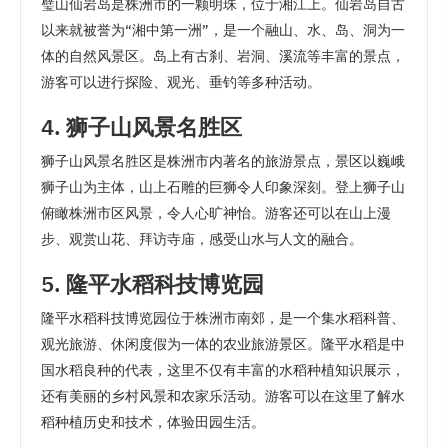
璧山仙岩岛是株洲市的一颗明珠，位于湘江上。仙岩岛自古
以来就被誉为“湘中第一洲”，是一个融山、水、岛、洞为一
体的自然风景区。岛上有古刹、岩洞、溪流等丰富的景点，
游客可以进行探险、观光、垂钓等多种活动。
4. 狮子山风景名胜区
狮子山风景名胜区是株洲市内著名的旅游景点，景区以巍峨
狮子山为主体，山上石雕的巨狮令人印象深刻。登上狮子山
俯瞰株洲市区风景，令人心旷神怡。游客还可以在山上漫
步、观赏山花、拜访寺庙，感受山水与人文的融合。
5. 隆平水稻科技博览园
隆平水稻科技博览园位于株洲市南郊，是一个集水稻科普、
观光旅游、休闲度假为一体的农业旅游景区。隆平水稻是中
国水稻良种的代表，这里不仅有丰富的水稻种植知识展示，
还有美丽的乡村风景和农家乐活动。游客可以在这里了解水
稻种植历史和技术，体验田园生活。