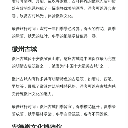
宏村有南湖、月沼、呈坎等景点，古朴典雅的徽派民居和错
落有致的水系构成了一幅幽静优美的画卷。游客可以漫步古
巷，欣赏古村风光，体验徽派文化。
最佳旅行时间：宏村一年四季景色各异，春天的杏花、夏季
的绿荫、秋天的红叶、冬季的银装尽皆值得一游。
徽州古城
徽州古城位于安徽省黄山市。这座古城是中国保存最为完整
的明清古建筑群之一，被誉为“中国十大最美古城”之一。
徽州古城内有许多具有明清特色的古建筑，如宏村、西递、
呈坎等，展现了徽派建筑的独特风格。游客可以在古城内感
受传统徽州文化的魅力。
最佳旅行时间：徽州古城四季皆宜，春季樱花盛开，夏季绿
荫成荫，秋季层林尽染，冬季白雪皑皑，各有不同景致。
安徽徽文化博物馆