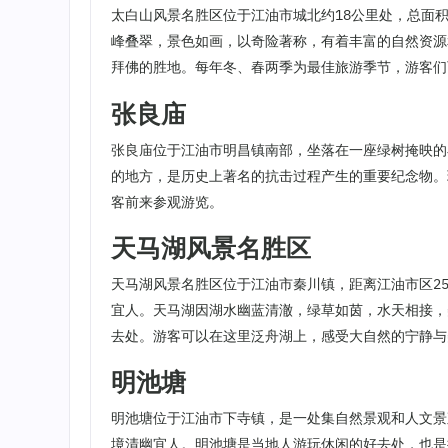
太白山风景名胜区位于江油市城北约18公里处，总面积
峰叠翠，景色如画，以奇险著称，有着丰富的自然资源
拜佛的胜地。每年冬、春两季为最佳旅游季节，游客们
张良庙
张良庙位于江油市明昌镇南部，坐落在一座绿树掩映的
的地方，是历史上著名的抗击过程产生的重要纪念物。
客前来参观游览。
天马湖风景名胜区
天马湖风景名胜区位于江油市秦川镇，距离江油市区2
宜人。天马湖因湖水幽蓝清澈，绿草如茵，水天相接，
去处。游客可以在这里泛舟湖上，感受大自然的宁静与
明池塘
明池塘位于江油市下寺镇，是一处集自然景观和人文景
境清幽宜人。明池塘是当地人游玩休闲的好去处，也是