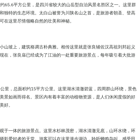
约65.6平方公里，是四川省较大的山岳型自治风景名胜区之一。这里群
和独特的生态环境。太白山被誉为川陕名山之首，是旅游者朝圣、登高
可在这里尽情领略自然的壮美和神秘。
小山坡上，建筑格调古朴典雅。相传这里就是张良辅佐汉高祖刘邦起义
现在，张良庙已经成为了江油的一处重要旅游景点，每年吸引着大批游
5公里，总面积约15平方公里。这里湖水清澈碧蓝，四周群山环绕，景色
美景如画而得名。景区内有着丰富的动植物资源，是人们休闲度假的好
美好。
观于一体的旅游景点。这里水杉林茂密，湖水清澈见底，山环水绕，环
摄影爱好者的天堂。游客可以在这里漫步湖边，聆听蝉鸣鸟叫，感受田