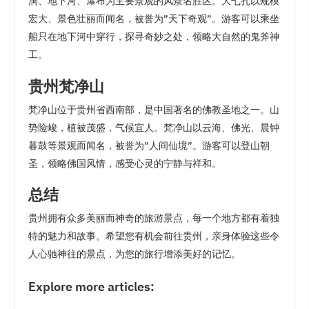
洞、地下河、瀑布为主要景观的风景名胜区。大七孔以规模
宏大、景色壮丽而闻名，被誉为”天下奇观”。游客可以乘坐
船只在地下河中穿行，探寻奇妙之处，领略大自然的鬼斧神
工。
贵州梵净山
梵净山位于贵州省西南部，是中国著名的佛教圣地之一。山
势险峻，植被茂盛，气候宜人。梵净山以云海、佛光、晨钟
暮鼓等景观而闻名，被誉为”人间仙境”。游客可以登山朝
圣，领略佛国风情，感受心灵的宁静与祥和。
总结
贵州拥有众多美丽而神奇的旅游景点，每一个地方都有着独
特的魅力和故事。希望您有机会前往贵州，亲身体验这些令
人心驰神往的景点，为您的旅行增添美好的记忆。
Explore more articles: