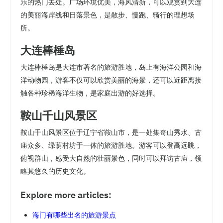
乐的热门去处。广场环境优美，海风清新，可以观赏到大连
的美丽海岸线和日落景色，是散步、慢跑、骑行的理想场
所。
大连棒棰岛
大连棒棰岛是大连市著名的旅游胜地，岛上有海洋公园和海
洋动物园，游客不仅可以欣赏美丽的海景，还可以近距离接
触各种珍稀海洋生物，是家庭出游的好选择。
鞍山千山风景区
鞍山千山风景区位于辽宁省鞍山市，是一处集奇山秀水、古
庙众多、绿荫村坊于一体的旅游胜地。游客可以登高远眺，
俯视群山，感受大自然的壮丽景色，同时可以拜访古庙，领
略其悠久的历史文化。
Explore more articles:
海门有哪些出名的旅游景点