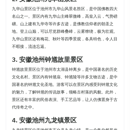
九华山景区位于池州市九华山风景名胜区，是中国佛教四大
名山之一。景区内有九华山主峰翠微峰，高耸入云，气势磅
礴。山上建有九华寺等许多古迹，是佛教信仰者的朝圣之
地。登上山巅，可以尽览群峰叠嶂，云雾缭绕，极为壮观。
九华山景区还有梅花、秋叶等四季景观，各具特色，令人目
不暇接，流连忘返。
3. 安徽池州钟馗故里景区
钟馗故里景区位于池州市太湖县钟离乡，是中国著名的历史
文化名村。景区内有钟馗庙、钟馗陵等许多文物古迹，是中
国著名的钟馗文化圣地。游客可以在景区内感受到钟馗文化
的魅力，了解钟馗的传说故事，领略古村落的风貌。此外，
景区还有丰富的民俗表演、手工艺品等，让人仿佛置身于古
代传奇之中。
4. 安徽池州九龙镇景区