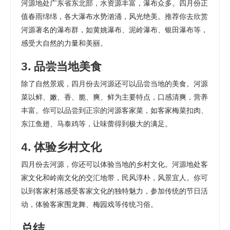
河源地处广东省东北部，水资源丰富，瀑布众多。四月份正
值春雨绵绵，各大瀑布水势汹涌，风光绝美。推荐你去欣赏
河源著名的瀑布群，如黄姚瀑布、泥岭瀑布、银田瀑布等，
感受大自然的力量和美丽。
3. 品尝当地美食
除了自然景观，四月份去河源还可以品尝当地的美食。河源
菜以鲜、嫩、香、脆、爽、鲜为主要特点，口感清爽，营养
丰富。你可以品尝到正宗的河源客家菜，如客家梅菜扣肉、
东江鱼翅、马泰鸡等，让味蕾得到极大的满足。
4. 体验乡村文化
四月份去河源，你还可以体验当地的乡村文化。河源地处客
家文化和岭南文化的交汇地带，民风淳朴，风景宜人。你可
以到客家村落感受客家文化的独特魅力，参加传统的节日活
动，体验客家围龙舞、梅园戏等传统习俗。
总结