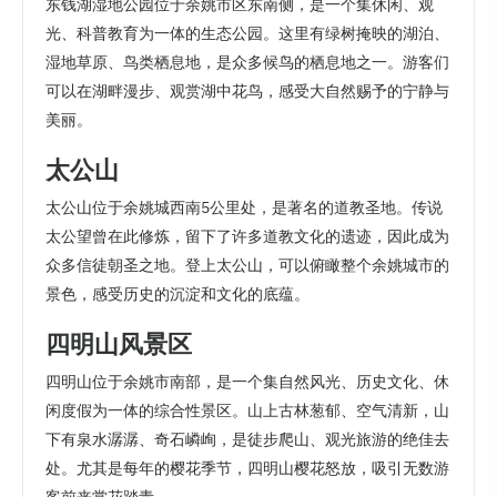
东钱湖湿地公园位于余姚市区东南侧，是一个集休闲、观
光、科普教育为一体的生态公园。这里有绿树掩映的湖泊、
湿地草原、鸟类栖息地，是众多候鸟的栖息地之一。游客们
可以在湖畔漫步、观赏湖中花鸟，感受大自然赐予的宁静与
美丽。
太公山
太公山位于余姚城西南5公里处，是著名的道教圣地。传说
太公望曾在此修炼，留下了许多道教文化的遗迹，因此成为
众多信徒朝圣之地。登上太公山，可以俯瞰整个余姚城市的
景色，感受历史的沉淀和文化的底蕴。
四明山风景区
四明山位于余姚市南部，是一个集自然风光、历史文化、休
闲度假为一体的综合性景区。山上古林葱郁、空气清新，山
下有泉水潺潺、奇石嶙峋，是徒步爬山、观光旅游的绝佳去
处。尤其是每年的樱花季节，四明山樱花怒放，吸引无数游