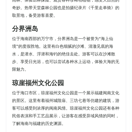
雨林、体验丛林探险、观赏各种珍稀动植物，感受大自然的
奇妙。热带天堂森林公园也是拍摄纪录片《千里走单骑》的
取景地，备受游客喜爱。
分界洲岛
位于海南西部的万宁市，分界洲岛是一个被誉为“海上仙
境”的度假胜地。这里有白色细腻的沙滩、清澈见底的海
水，是潜水、浮潜和海钓的绝佳去处。游客可以在沙滩散
步、享受日光浴，也可以尝试各种水上运动，体验大海的无
限魅力。
琼崖福州文化公园
位于海口市区，琼崖福州文化公园是一个展示福建闽南文化
的景区。这里有着福州城隍庙、三坊七巷等仿建的建筑，游
客可以感受到浓厚的闽南风情。琼崖福州文化公园还有各种
民俗表演和手工艺品展示，让游客在感受异域风情的同时，
了解海南与福建的历史渊源。