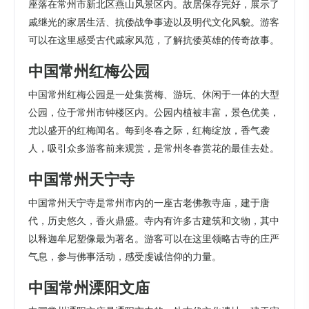
座落在常州市新北区燕山风景区内。故居保存完好，展示了
戚继光的家居生活、抗倭战争事迹以及明代文化风貌。游客
可以在这里感受古代戚家风范，了解抗倭英雄的传奇故事。
中国常州红梅公园
中国常州红梅公园是一处集赏梅、游玩、休闲于一体的大型
公园，位于常州市钟楼区内。公园内植被丰富，景色优美，
尤以盛开的红梅闻名。每到冬春之际，红梅绽放，香气袭
人，吸引众多游客前来观赏，是常州冬春赏花的最佳去处。
中国常州天宁寺
中国常州天宁寺是常州市内的一座古老佛教寺庙，建于唐
代，历史悠久，香火鼎盛。寺内有许多古建筑和文物，其中
以释迦牟尼塑像最为著名。游客可以在这里领略古寺的庄严
气息，参与佛事活动，感受虔诚信仰的力量。
中国常州溧阳文庙