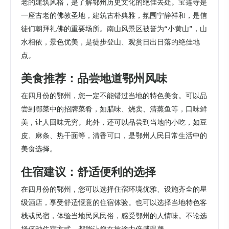
老的建筑风格，是了解鄂州历史文化的绝佳去处。宝莲寺是
一座古老的佛教圣地，建筑古朴典雅，氛围宁静祥和，是信
徒们朝拜礼佛的重要场所。南山风景区被誉为“小黄山”，山
水相依，景色优美，是徒步登山、观赏日出日落的绝佳地
点。
美食推荐：品尝地道鄂州风味
在四月份的鄂州，您一定不能错过当地的特色美食。可以品
尝到鄂菜中的招牌菜肴，如腊味、烧卖、清蒸鱼等，口味鲜
美，让人回味无穷。此外，还可以品尝到当地的小吃，如豆
皮、麻条、热干面等，清香可口，是鄂州人民日常生活中的
美食选择。
住宿建议：舒适便利的选择
在四月份的鄂州，您可以选择住宿环境优雅、设施齐全的星
级酒店，享受舒适惬意的住宿体验。也可以选择当地特色客
栈或民宿，体验当地民风民俗，感受鄂州的人情味。不论选