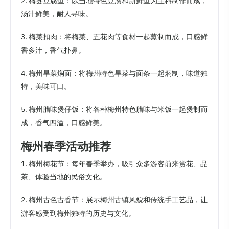
2. 梅县豆腐鱼：以当地特色豆腐和新鲜鱼为主料制作而成，
汤汁鲜美，耐人寻味。
3. 梅菜扣肉：将梅菜、五花肉等食材一起蒸制而成，口感鲜
香多汁，香气扑鼻。
4. 梅州旱菜焖面：将梅州特色旱菜与面条一起焖制，味道独
特，美味可口。
5. 梅州腊味煲仔饭：将各种梅州特色腊味与米饭一起煲制而
成，香气四溢，口感鲜美。
梅州春季活动推荐
1. 梅州梅花节：每年春季举办，吸引众多游客前来赏花、品
茶、体验当地的民俗文化。
2. 梅州古色古香节：展示梅州古镇风貌和传统手工艺品，让
游客感受到梅州独特的历史与文化。