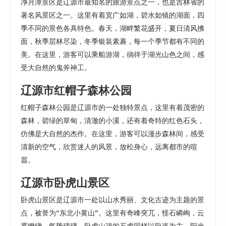
净月潭景区是辽源市最知名的旅游景点之一，也是吉林省的
著名风景区之一。这里有着宽广如湖，碧水如镜的湖面，四
季不同的景色各具特色。春天，湖畔繁花盛开，夏日清风拂
面，秋季层林尽染，冬季银装素裹，每一个季节都有不同的
美。在这里，游客可以乘船游湖，徜徉于湖光山色之间，感
受大自然的鬼斧神工。
辽源市红帽子森林公园
红帽子森林公园是辽源市的一处独特景点，这里有着茂密的
森林，碧绿的草甸，清澈的小溪，还有着奇特的红色石头，
仿佛是大自然的杰作。在这里，游客可以漫步森林间，感受
清新的空气，欣赏迷人的风景，放松身心，远离都市的喧
嚣。
辽源市卧虎山景区
卧虎山景区是辽源市一处以山水秀丽、文化古迹为主题的景
点，被誉为“东北小黄山”。这里有奇峰突兀，怪石嶙峋，云